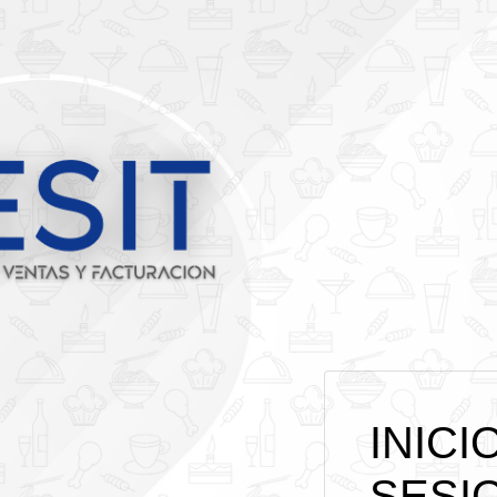
INICI
SESI